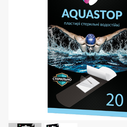
Спина і таз
Для вагітних
АКЦІЇ