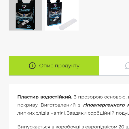
Опис продукту
Пластир водостійкий.
З прозорою основою, щ
покриву. Виготовлений з
гіпоалергенного 
липких слідів на тілі. Завдяки сорбційній под
Випускається в коробочці з европідвісом 20 шт. 