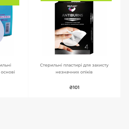
ильні
Стерильні пластирі для захисту
 основі
незначних опіків
₴101