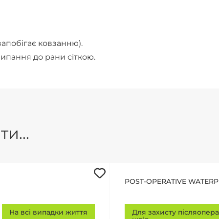
запобігає ковзанню).
ипання до рани сіткою.
и...
POST-OPERATIVE WATER
На всі випадки життя
Для захисту післяопер