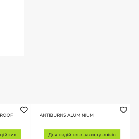
PROOF
ANTIBURNS ALUMINIUM
аційних
Для надійного захисту опіків