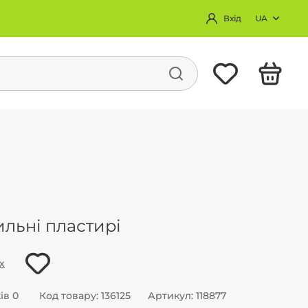
Вхід
UA
ВЗУТТЯ
АКСЕСУАРИ
уття
Пластирі
взуття
Масажні коврики
ильні пластирі
х
ів 0
Код товару: 136125
Артикул: 118877