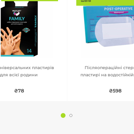
швів
універсальних пластирів
Післяопераційні стер
для всієї родини
пластирі на водостійкій
₴78
₴598