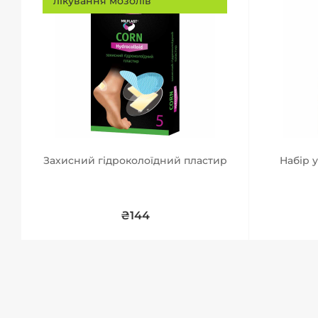
лікування мозолів
Захисний гідроколоїдний пластир
Набір 
₴144