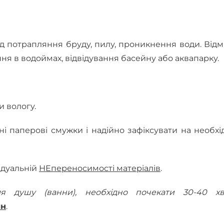
д потрапляння бруду, пилу, проникнення води. Від
ння в водоймах, відвідування басейну або аквапарку.
 вологу.
і паперові смужки і надійно зафіксувати на необх
ідуальній
НЕпереносимості матеріалів
.
я душу (ванни), необхідно почекати 30-40 хв
ин
.