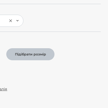
Підібрати розмір
алія