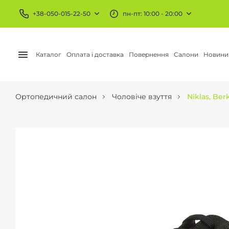
+38-050-015-22-50
пн-пт: 10:00 - 20:00
Каталог
Оплата і доставка
Повернення
Салони
Новини
Ортопедичний салон
Чоловіче взуття
Niklas, Be
БАНДАЖІ ТА ОРТЕЗИ
КОМПРЕСІЙНИЙ Т
Коліно та стегно
Панчохи
Гомілковостоп
Гольфи
Лікоть
Колготи
Зап'ястя
АЕ трикотаж
Шия і плече