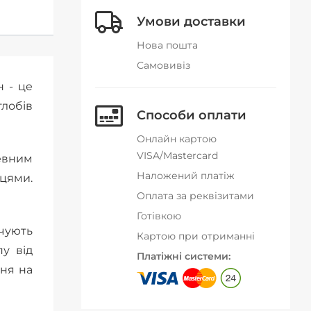
Умови доставки
Нова пошта
Самовивіз
н - це
глобів
Способи оплати
Онлайн картою
VISA/Mastercard
певним
Наложений платіж
ьцями.
Оплата за реквізитами
Готівкою
ечують
Картою при отриманні
пу від
Платіжні системи:
ння на