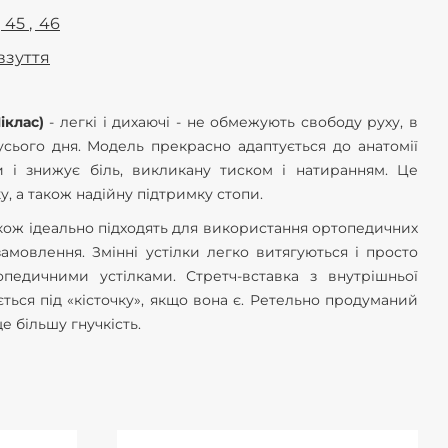
45
46
взуття
Ніклас)
- легкі і дихаючі - не обмежують свободу руху, в
сього дня. Модель прекрасно адаптується до анатомії
и і знижує біль, викликану тиском і натиранням. Це
у, а також надійну підтримку стопи.
кож ідеально підходять для використання ортопедичних
замовлення. Змінні устілки легко витягуються і просто
педичними устілками. Стретч-вставка з внутрішньої
ться під «кісточку», якщо вона є. Ретельно продуманий
 більшу гнучкість.