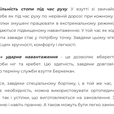
більність стопи під час руху
. У взутті зі звича
е як під час руху по нерівній дорозі: при кожному
омілки змушені працювати в екстремальному режимі
даються підвищеному навантаженню. У той час як хо
топа завжди стає у потрібну точку. Завдяки цьому м'
цем зручності, комфорту і легкості.
ь» ударне навантаження
- це дозволяє вберегт
би ніг та хребет. Цю здатність, завдяки довгові
го терміну служби взуття Беркеман.
ся, завдяки спеціальному бортику, і, в той же час,
 є необхідність, можна використовувати ортопедич
, так і устілки, що виготовляються на замовлення. 
ню і навіть пранню. А також можуть бути легко замін