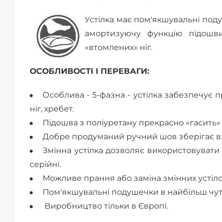
Устілка має пом'якшувальні под
амортизуючу функцію підошв
«втомлених» ніг.
ОСОБЛИВОСТІ І ПЕРЕВАГИ:
Особлива - 5-фазна - устілка забезпечує п
ніг, хребет.
Підошва з поліуретану прекрасно «гасить»
Добре продуманий ручний шов зберігає в
Змінна устілка дозволяє використовувати 
серійні.
Можливе прання або заміна змінних устіло
Пом'якшувальні подушечки в найбільш чут
Виробництво тільки в Європі.