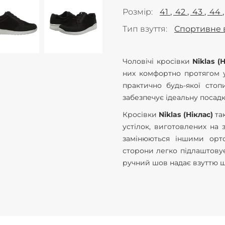
Розмір
41
42
43
44
Тип взуття
Спортивне 
Чоловічі кросівки
Niklas (
них комфортно протягом у
практично будь-якої стоп
забезпечує ідеальну посадк
Кросівки
Niklas (Ніклас)
та
устілок, виготовлених на 
замінюються іншими орто
сторони легко підлаштовує
ручний шов надає взуттю ще