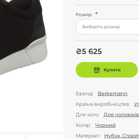
Розмір:
Виберіть розмір
₴5 625
Купити
Бренд
Berkemann
Країна виробництва
У
Для кого
Для чоловіків
Колір
Чорний
Матеріал
Нубук, Стрей