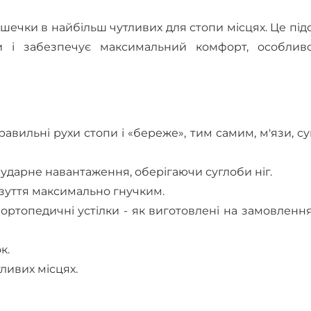
ушечки в найбільш чутливих для стопи місцях. Це пі
и і забезпечує максимальний комфорт, особлив
равильні рухи стопи і «береже», тим самим, м'язи, с
 ударне навантаження, оберігаючи суглоби ніг.
зуття максимально гнучким.
ортопедичні устілки - як виготовлені на замовлення,
к.
ливих місцях.