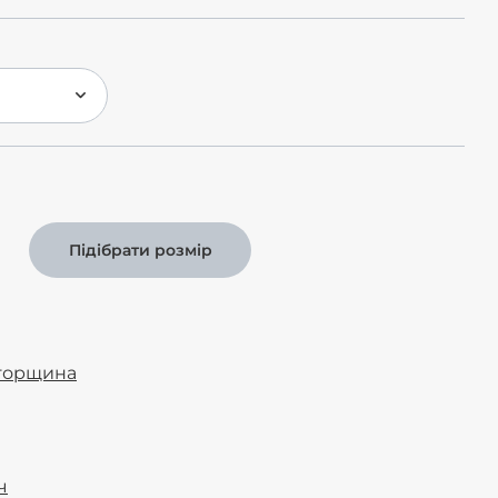
Підібрати розмір
горщина
ч