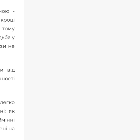
йною -
 кроці
, тому
дьба у
язи не
и від
чності
 легко
ні: як
Змінні
ені на