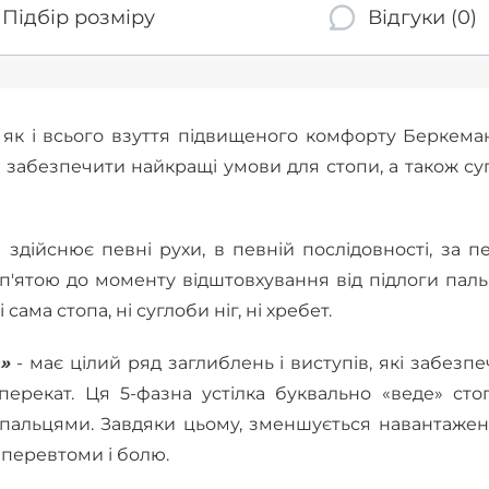
Підбір розміру
Відгуки (0)
, як і всього взуття підвищеного комфорту Беркема
у забезпечити найкращі умови для стопи, а також су
здійснює певні рухи, в певній послідовності, за 
п'ятою до моменту відштовхування від підлоги пал
ама стопа, ні суглоби ніг, ні хребет.
»
- має цілий ряд заглиблень і виступів, які забезп
 перекат. Ця 5-фазна устілка буквально «веде» сто
 пальцями. Завдяки цьому, зменшується навантаже
є перевтоми і болю.