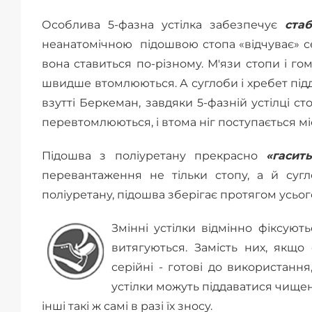
Особлива 5-фазна устілка забезпечує
ста
неанатомічною підошвою стопа «відчуває» себ
вона ставиться по-різному. М'язи стопи і г
швидше втомлюються. А суглоби і хребет під
взутті Беркеман, завдяки 5-фазній устілці с
перевтомлюються, і втома ніг поступається міс
Підошва з поліуретану прекрасно
«гасит
перевантаження не тільки стопу, а й сугло
поліуретану, підошва зберігає протягом усьо
Змінні устілки відмінно фіксують
витягуються. Замість них, якщо
серійні - готові до використання
устілки можуть піддаватися чищен
інші такі ж самі в разі їх зносу.