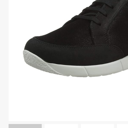
Спина і таз
Для вагітних
АКЦІЇ