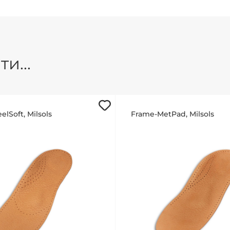
и...
Frame-HeelSoft, Milsols
Frame-MetPad, Milsols