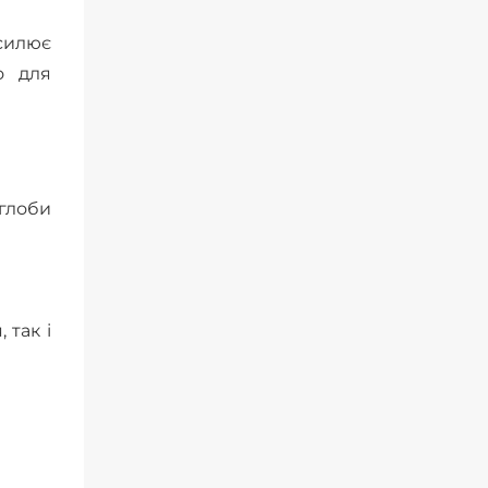
дсилює
о для
углоби
 так і