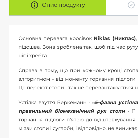
Опис продукту
Основна перевага кросівок
Niklas (Никлас)
підошва. Вона зроблена так, щоб під час рух
ніг і хребта.
Справа в тому, що при кожному кроці стопа 
алгоритмом - від моменту торкання підлоги 
Це перекат стопи - так не перевантажується ні с
Устілка взуття Беркеманн -
«5-фазна устілка
правильний біомеханічний рух стопи
- її
торкання підлоги п'ятою до відштовхування
м'язи стопи і суглоби, і відповідно, не виника