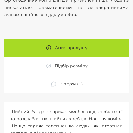
Ортопедичний комір для шиї призначений для людей з
дископатією, ревматичними та дегенеративними
змінами шийного відділу хребта.
Опис продукту
Підбір розміру
Відгуки (0)
Шийний бандаж сприяє іммобілізації, стабілізації
та розслабленню шийних хребців. Носіння коміра
Шанца сприяє полегшенню людям, які втратили