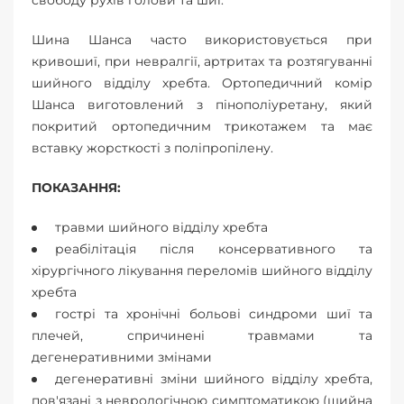
свободу рухів голови та шиї.
Шина Шанса часто використовується при
кривошиї, при невралгії, артритах та розтягуванні
шийного відділу хребта. Ортопедичний комір
Шанса виготовлений з пінополіуретану, який
покритий ортопедичним трикотажем та має
вставку жорсткості з поліпропілену.
ПОКАЗАННЯ:
травми шийного відділу хребта
реабілітація після консервативного та
хірургічного лікування переломів шийного відділу
хребта
гострі та хронічні больові синдроми шиї та
плечей, спричинені травмами та
дегенеративними змінами
дегенеративні зміни шийного відділу хребта,
пов'язані з неврологічною симптоматикою (шийна