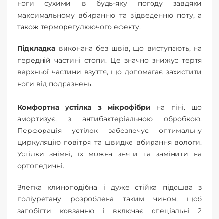
ноги сухими в будь-яку погоду завдяки
максимальному вбиранню та відведенню поту, а
також терморегулюючого ефекту.
Підкладка
виконана без швів, що виступають, на
передній частині стопи. Це значно знижує тертя
верхньої частини взуття, що допомагає захистити
ноги від подразнень.
Комфортна устілка з мікрофібри
на піні, що
амортизує, з антибактеріальною обробкою.
Перфорація устілок забезпечує оптимальну
циркуляцію повітря та швидке вбирання вологи.
Устілки знімні, їх можна зняти та замінити на
ортопедичні.
Злегка клиноподібна і дуже стійка підошва з
поліуретану розроблена таким чином, щоб
запобігти ковзанню і включає спеціальні 2