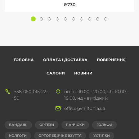
₴730
ГОЛОВНА
ОПЛАТА І ДОСТАВКА
ПОВЕРНЕННЯ
САЛОНИ
НОВИНИ
+38-050-015-22-
пн-пт: 10:00 - 20:00, сб: 10:00 -
50
18:00, нд - вихідний
office@miltonia.ua
БАНДАЖІ
ОРТЕЗИ
ПАНЧОХИ
ГОЛЬФИ
КОЛГОТИ
ОРТОПЕДИЧНЕ ВЗУТТЯ
УСТІЛКИ