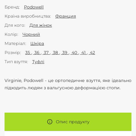
Бренд
Podowell
Країна виробництва
Франция
Для кого
Для жінок
Колір
Чорний
Матеріал
Шкіра
Розмір
35
36
37
38
39
40
41
42
Тип взуття
Туфлі
Virginie, Podowell - це ортопедичне взуття, яке ідеально
підходить людям з вальгусною деформацією стопи.
Опис продукту