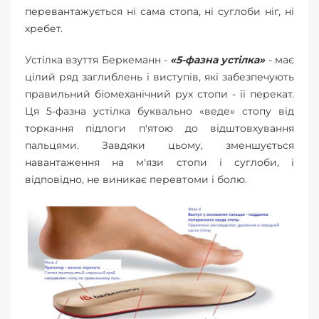
перевантажується ні сама стопа, ні суглоби ніг, ні
хребет.
Устілка взуття Беркеманн -
«5-фазна устілка»
- має
цілий ряд заглиблень і виступів, які забезпечують
правильний біомеханічний рух стопи - її перекат.
Ця 5-фазна устілка буквально «веде» стопу від
торкання підлоги п'ятою до відштовхування
пальцями. Завдяки цьому, зменшується
навантаження на м'язи стопи і суглоби, і
відповідно, не виникає перевтоми і болю.