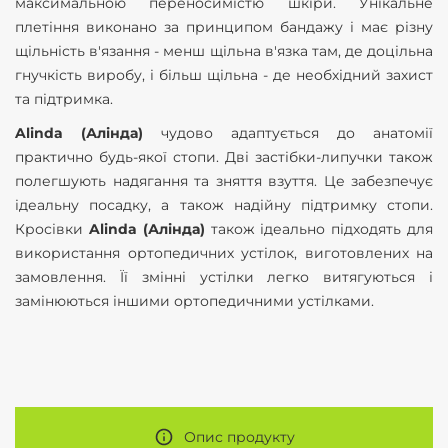
максимальною переносимістю шкіри. Унікальне
плетіння виконано за принципом бандажу і має різну
щільність в'язання - менш щільна в'язка там, де доцільна
гнучкість виробу, і більш щільна - де необхідний захист
та підтримка.
Alinda (Алінда)
чудово адаптується до анатомії
практично будь-якої стопи. Дві застібки-липучки також
полегшують надягання та зняття взуття. Це забезпечує
ідеальну посадку, а також надійну підтримку стопи.
Кросівки
Alinda (Алінда)
також ідеально підходять для
використання ортопедичних устілок, виготовлених на
замовлення. Її змінні устілки легко витягуються і
замінюються іншими ортопедичними устілками.
Опис продукту