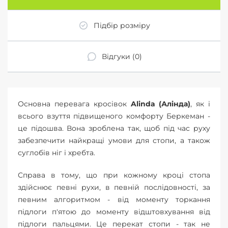
Підбір розміру
Відгуки (0)
Основна перевага кросівок
Alinda (Алінда)
, як і
всього взуття підвищеного комфорту Беркеман -
це підошва. Вона зроблена так, щоб під час руху
забезпечити найкращі умови для стопи, а також
суглобів ніг і хребта.
Справа в тому, що при кожному кроці стопа
здійснює певні рухи, в певній послідовності, за
певним алгоритмом - від моменту торкання
підлоги п'ятою до моменту відштовхування від
підлоги пальцями. Це перекат стопи - так не