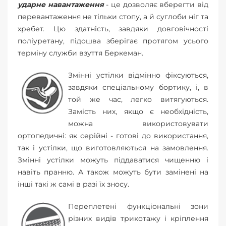
ударне навантаження
- це дозволяє вберегти від
перевантаження не тільки стопу, а й суглоби ніг та
хребет. Цю здатність, завдяки довговічності
поліуретану, підошва зберігає протягом усього
терміну служби взуття Беркеман.
Змінні устілки відмінно фіксуються,
завдяки спеціальному бортику, і, в
той же час, легко витягуються.
Замість них, якщо є необхідність,
можна використовувати
ортопедичні: як серійні - готові до використання,
так і устілки, що виготовляються на замовлення.
Змінні устілки можуть піддаватися чищенню і
навіть пранню. А також можуть бути замінені на
інші такі ж самі в разі їх зносу.
Переплетені функціональні зони
різних видів трикотажу і кріплення