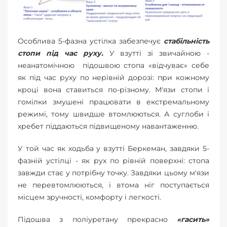
Особлива 5-фазна устілка забезпечує
стабільність
стопи під час руху.
У взутті зі звичайною -
неанатомічною підошвою стопа «відчуває» себе
як під час руху по нерівній дорозі: при кожному
кроці вона ставиться по-різному. М'язи стопи і
гомілки змушені працювати в екстремальному
режимі, тому швидше втомлюються. А суглоби і
хребет піддаються підвищеному навантаженню.
У той час як ходьба у взутті Беркеман, завдяки 5-
фазній устілці - як рух по рівній поверхні: стопа
завжди стає у потрібну точку. Завдяки цьому м'язи
не перевтомлюються, і втома ніг поступається
місцем зручності, комфорту і легкості.
Підошва з поліуретану прекрасно
«гасить»