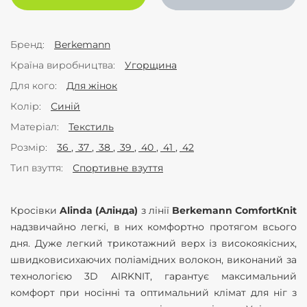
Бренд
Berkemann
Країна виробництва
Угорщина
Для кого
Для жінок
Колір
Синій
Матеріал
Текстиль
Розмір
36
37
38
39
40
41
42
Тип взуття
Спортивне взуття
Кросівки
Alinda (Алінда)
з лінії
Berkemann ComfortKnit
надзвичайно легкі, в них комфортно протягом всього
дня. Дуже легкий трикотажний верх із високоякісних,
швидковисихаючих поліамідних волокон, виконаний за
технологією 3D AIRKNIT, гарантує максимальний
комфорт при носінні та оптимальний клімат для ніг з