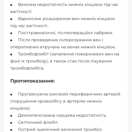
Венозна недостатність нижніх кінцівок під час
вагітності.
Варикозне розширення вен нижніх кінцівок
під час вагітності.
Посттравматичні, післяопераційні набряки.
Після проведення склерозування вен і
оперативних втручань на венах нижніх кінцівок.
Тромбофлебіт (запалення поверхневих вен на
фоні їх тромбозу), а також стан після лікування
тромбофлебіта.
Протипоказання:
Прогресуюча окклюзія периферичних артерій
(порушення кровообігу в артеріях нижніх
кінцівок).
Декомпенсована серцева недостатність.
Септичний флебіт.
Гострий ішемічний венозний тромбоз