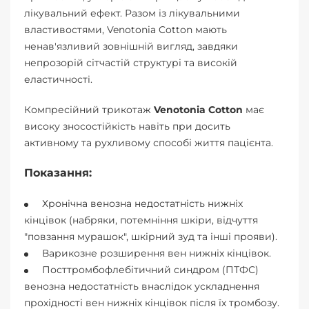
лікувальний ефект. Разом із лікувальними
властивостями, Venotonia Cotton мають
ненав'язливий зовнішній вигляд, завдяки
непрозорій сітчастій структурі та високій
еластичності.
Компресійний трикотаж
Venotonia Cotton
має
високу зносостійкість навіть при досить
активному та рухливому способі життя пацієнта.
Показання:
Хронічна венозна недостатність нижніх
кінцівок (набряки, потемніння шкіри, відчуття
"повзання мурашок", шкірний зуд та інші прояви).
Варикозне розширення вен нижніх кінцівок.
Посттромбофлебітичний синдром (ПТФС)
венозна недостатність внаслідок ускладнення
прохідності вен нижніх кінцівок після їх тромбозу.