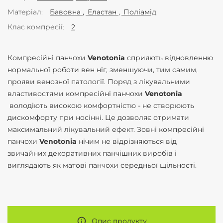
Матеріал
Бавовна
Еластан
Поліамід
Клас компресії
2
Компресійні панчохи
Venotonia
сприяють відновленню
нормальної роботи вен ніг, зменшуючи, тим самим,
прояви венозної патології. Поряд з лікувальними
властивостями компресійні панчохи
Venotonia
володіють високою комфортністю - не створюють
дискомфорту при носінні. Це дозволяє отримати
максимальний лікувальний ефект. Зовні компресійні
панчохи
Venotonia
нічим не відрізняються від
звичайних декоративних панчішних виробів і
виглядають як матові панчохи середньої щільності.
Опис продукту