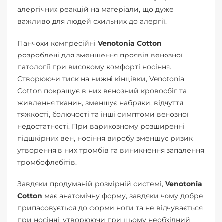
алергічних реакцій на матеріали, що дуже
важливо для людей схильних до алергії.
Панчохи компресійні
Venotonia Cotton
розроблені для зменшення проявів венозної
патології при високому комфорті носіння.
Створюючи тиск на нижні кінцівки, Venotonia
Cotton покращує в них венозний кровообіг та
живлення тканин, зменшує набряки, відчуття
тяжкості, болючості та інші симптоми венозної
недостатності. При варикозному розширенні
підшкірних вен, носіння виробу зменшує ризик
утворення в них тромбів та виникнення запалення
тромбофлебітів.
Завдяки продуманій розмірній системі,
Venotonia
Cotton
має анатомічну форму, завдяки чому добре
припасовується до форми ноги та не відчувається
при носінні, утворюючи при цьому необхідний