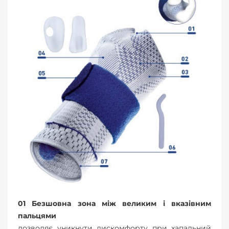
01 Безшовна зона між великим і вказівним
пальцями
дозволяє уникнути дискомфорту при хапальний