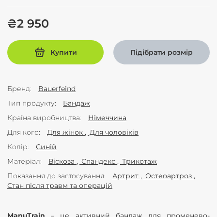
₴2 950
Купити
Підібрати розмір
Бренд
Bauerfeind
Тип продукту
Бандаж
Країна виробництва
Німеччина
Для кого
Для жінок
Для чоловіків
Колір
Синій
Матеріал
Віскоза
Спандекс
Трикотаж
Показання до застосування
Артрит
Остеоартроз
Стан після травм та операцій
ManuTrain
– це активний бандаж для променево-