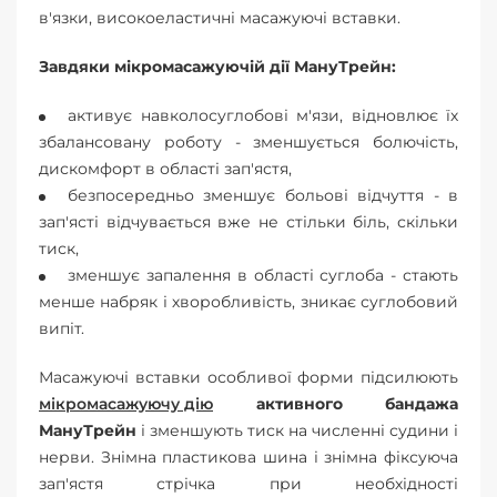
в'язки, високоеластичні масажуючі вставки.
Завдяки мікромасажуючій дії МануТрейн:
активує навколосуглобові м'язи, відновлює їх
збалансовану роботу - зменшується болючість,
дискомфорт в області зап'ястя,
безпосередньо зменшує больові відчуття - в
зап'ясті відчувається вже не стільки біль, скільки
тиск,
зменшує запалення в області суглоба - стають
менше набряк і хворобливість, зникає суглобовий
випіт.
Масажуючі вставки особливої форми підсилюють
мікромасажуючу дію
активного бандажа
МануТрейн
і зменшують тиск на численні судини і
нерви. Знімна пластикова шина і знімна фіксуюча
зап'ястя стрічка при необхідності