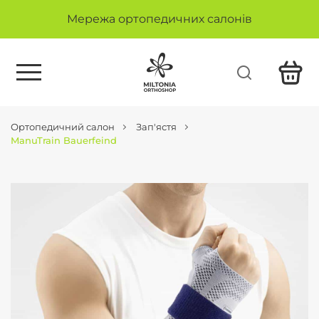
Мережа ортопедичних салонів
Ортопедичний салон
Зап'ястя
ManuTrain Bauerfeind