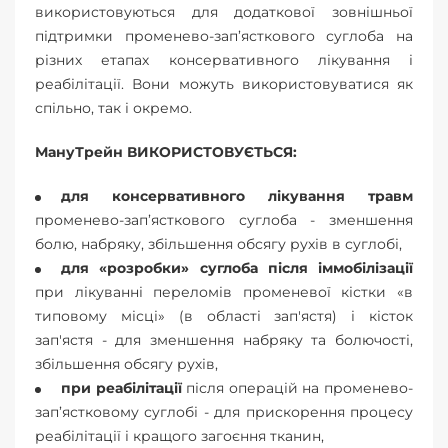
використовуються для додаткової зовнішньої
підтримки променево-зап’ясткового суглоба на
різних етапах консервативного лікування і
реабілітації. Вони можуть використовуватися як
спільно, так і окремо.
МануТрейн ВИКОРИСТОВУЄТЬСЯ:
для консервативного лікування травм
променево-зап’ясткового суглоба - зменшення
болю, набряку, збільшення обсягу рухів в суглобі,
для «розробки» суглоба після іммобілізації
при лікуванні переломів променевої кістки «в
типовому місці» (в області зап'ястя) і кісток
зап'ястя - для зменшення набряку та болючості,
збільшення обсягу рухів,
при реабілітації
після операцій на променево-
зап’ястковому суглобі - для прискорення процесу
реабілітації і кращого загоєння тканин,