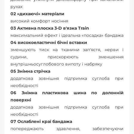
рухах
02 «дихаючі» матеріали
високий комфорт носіння
03 Активна плоска 3-D в'язка Train
максимальний ефект і ідеальна «посадка» бандажа
04 високоеластичні бічні вставки
зменшують тиск на тканини зап'ястя, нерви і
судини, прискорюють зменшення
внутрішньосуглобового випоту і набряку
05 Знімна стрічка
додаткова зовнішня підтримка суглоба при
необхідності
06 Знімна пластикова шина по долонній
поверхні
додаткова зовнішня підтримка суглоба при
необхідності
07 Ослаблені краї бандажа
попереджають здавлення, забезпечуючи