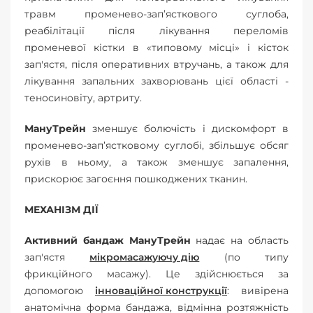
травм променево-зап’ясткового суглоба,
реабілітації після лікування переломів
променевої кістки в «типовому місці» і кісток
зап'ястя, після оперативних втручань, а також для
лікування запальних захворювань цієї області -
теносиновіту, артриту.
МануТрейн
зменшує болючість і дискомфорт в
променево-зап’ястковому суглобі, збільшує обсяг
рухів в ньому, а також зменшує запалення,
прискорює загоєння пошкоджених тканин.
МЕХАНІЗМ ДІЇ
Активний бандаж МануТрейн
надає на область
зап'ястя
мікромасажуючу дію
(по типу
фрикційного масажу). Це здійснюється за
допомогою
інноваційної конструкції
: вивірена
анатомічна форма бандажа, відмінна розтяжність