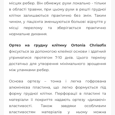
місцях ребер. Він обмежує рухи локально - тільки
в області травми, при цьому рухи в решті грудної
клітки залишаються практично без змін. Таким
чином, у пацієнта зменшуються больові відчуття у
місці перелому та зберігається практично
нормальне дихання.
Ортез на грудну клітину Ortonia Chrisofix
фіксується за допомогою клейкої основи і здатний
утриматися протягом 7-10 днів. Цього терміну
достатньо для утворення мінімального зрощення
між уламками ребер.
Основа ортезу – тонка і легка гофрована
алюмінієва пластина, що легко формується під
форму грудної клітки. Перфорації в пластині та
матеріали її покриття надають ортезу «дихаючі»
властивості. Також завдяки особливим
властивостям матеріалів у ньому можна