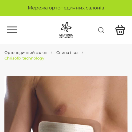
Мережа ортопедичних салонів
Ортопедичний салон
Спина і таз
Chrisofix technology