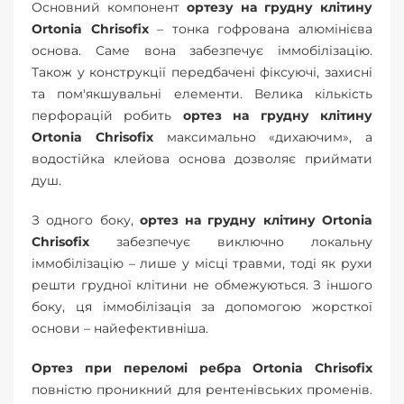
Основний компонент
ортезу на грудну клітину
Ortonia Chrisofix
– тонка гофрована алюмінієва
основа. Саме вона забезпечує іммобілізацію.
Також у конструкції передбачені фіксуючі, захисні
та пом'якшувальні елементи. Велика кількість
перфорацій робить
ортез на грудну клітину
Ortonia Chrisofix
максимально «дихаючим», а
водостійка клейова основа дозволяє приймати
душ.
З одного боку,
ортез на грудну клітину Ortonia
Chrisofix
забезпечує виключно локальну
іммобілізацію – лише у місці травми, тоді як рухи
решти грудної клітини не обмежуються. З іншого
боку, ця іммобілізація за допомогою жорсткої
основи – найефективніша.
Ортез при переломі ребра Ortonia Chrisofix
повністю проникний для рентенівських променів.