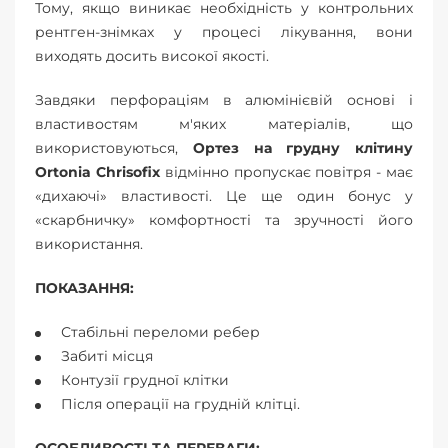
Тому, якщо виникає необхідність у контрольних
рентген-знімках у процесі лікування, вони
виходять досить високої якості.
Завдяки перфораціям в алюмінієвій основі і
властивостям м'яких матеріалів, що
використовуються,
Ортез на грудну клітину
Ortonia Chrisofix
відмінно пропускає повітря - має
«дихаючі» властивості. Це ще один бонус у
«скарбничку» комфортності та зручності його
використання.
ПОКАЗАННЯ:
Стабільні переломи ребер
Забиті місця
Контузії грудної клітки
Після операції на грудній клітці.