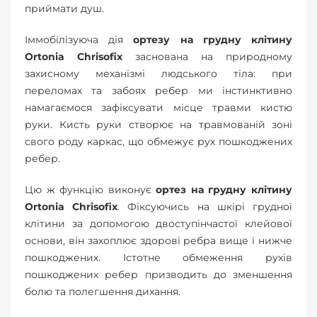
приймати душ.
Іммобілізуюча дія
ортезу на грудну клітину
Ortonia Chrisofix
заснована на природному
захисному механізмі людського тіла: при
переломах та забоях ребер ми інстинктивно
намагаємося зафіксувати місце травми кистю
руки. Кисть руки створює на травмованій зоні
свого роду каркас, що обмежує рух пошкоджених
ребер.
Цю ж функцію виконує
ортез на грудну клітину
Ortonia Chrisofix
. Фіксуючись на шкірі грудної
клітини за допомогою двоступінчастої клейової
основи, він захоплює здорові ребра вище і нижче
пошкоджених. Істотне обмеження рухів
пошкоджених ребер призводить до зменшення
болю та полегшення дихання.