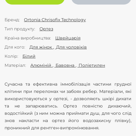
Бренд
Ortonia Chrisofix Technology
Тип продукту
Ортез
Країна виробництва
Швейцарія
Для кого
Для жінок
Для чоловіків
Колір
Білий
Матеріал
Алюміній
Бавовна
Поліетилен
Сучасна та ефективна іммобілізація частини грудної
клітини при переломах чи забоях ребер. Матеріали, які
використовуються у ортезі, - дозволяють шкірі дихати
та не запарюватись. Ортез повністю дихаючий,
водостійкий (з ним можна приймати душ, для чого слід
знов накласти на ортез його водозахисну плівку),
проникний для рентген-випромінювання.