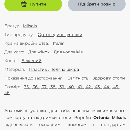
Купити
Підібрати розмір
Бренд
Milsols
Тип продукту
Ортопедичні устілки
Країна виробництва
Італія
Для кого
Для жінок
Для чоловіків
Колір
Бежевий
Матеріал
Пластик
Теляча шкіра
Показання до застосування
Вагітність
Здоров'я стопи
Розмір
35
36
37
38
39
40
41
42
43
44
45
46
Анатомічні устілки для забезпечення максимального
комфорту та підтримки стопи. Вироби
Ortonia Milsols
відповідають основним вимогам і стандартам