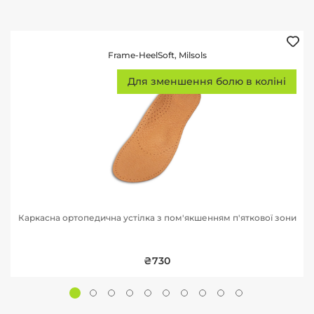
Frame-HeelSoft, Milsols
Для зменшення болю в коліні
Каркасна ортопедична устілка з пом'якшенням п'яткової зони
₴730