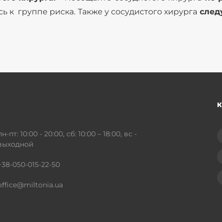
 к группе риска. Также у сосудистого хирурга
след
К
пн-пт: 10:00 - 20:00, сб: 10:00 – 18:00, вс -
выходной
+38-050-015-22-50
office@miltonia.ua