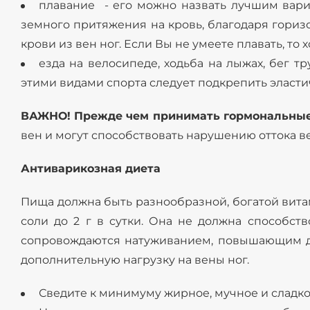
плавание - его можно назвать лучшим вар
земного притяжения на кровь, благодаря гориз
крови из вен ног. Если Вы не умеете плавать, то х
езда на велосипеде, ходьба на лыжах, бег т
этими видами спорта следует подкрепить эласти
ВАЖНО! Прежде чем принимать гормональные 
вен и могут способствовать нарушению оттока ве
Антиварикозная диета
Пища должна быть разнообразной, богатой вит
соли до 2 г в сутки. Она не должна способст
сопровождаются натуживанием, повышающим дав
дополнительную нагрузку на вены ног.
Сведите к минимуму жирное, мучное и сладк