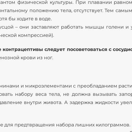
иантом физической культуры. При плавании равно
онтальному положению тела, отсутствует. Тем самы
отя бы ходите в воде.
русцой – они заставляют работать мышцы голени и 
ческой компрессией).
контрацептивы следует посоветоваться с сосуди
нозной крови из ног.
аминами и микроэлементами с преобладанием раст
вовать набору веса тела, не должна вызывать зап
ление внутри живота. А задержка жидкости увелич
ое для предтвращения набора лишних килограммов.