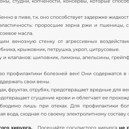
ны, студни, копчености, консервы, которые спосо
енно в пиве, т.к. оно способствует задержке жидкос
астичность: проросшие зерна ржи и пшеницы, соя,
соевое масла.
им венозную стенку от агрессивных воздействий
бника, крыжовник, петрушка, укроп, цитрусовые.
у и клапанов: шиповник, лимоны, апельсины, грейпф
во профилактики болезней вен! Они содержатся в 
оддержать свои вены.
ах, фруктах, отрубях, предотвращает вредные для ве
предотвращает сгущение крови и облегчает ее прохо
бходимо лишь при отеках. Для профилактики бол
я вода, сходная по своему электролитному составу с
ого хирурга.
Посещайте сосудистого хирурга
не 