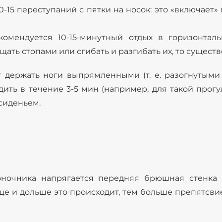
0-15 переступаний с пятки на носок: это «включае
комендуется 10-15-минутный отдых в горизонт
щать стопами или сгибать и разгибать их, то сущест
 держать ноги выпрямленными (т. е. разогнутыми 
дить в течение 3-5 мин (например, для такой прог
 сиденьем.
ночника напрягается передняя брюшная стенка 
аще и дольше это происходит, тем больше препятсв