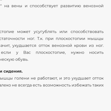
т" на вены и способствует развитию венозной
стопие может усугублять или способствовать
таточности ног. Т.к. при плоскостопии мышцы
ачит, ухудшается отток венозной крови из ног.
: если у Вас плоскостопие, нужно носить
ческую обувь.
и сидения.
шцы голени не работают, и это ухудшает отток
алеко не всегда есть возможность избежать таких