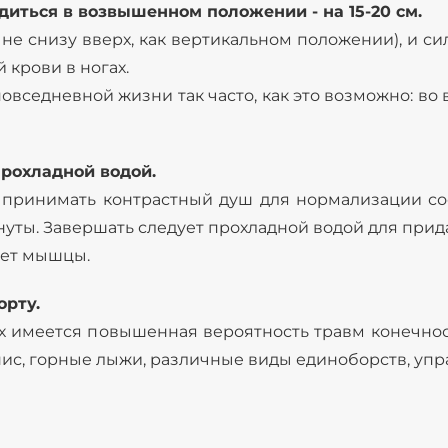
диться в возвышенном положении - на 15-20 см.
 а не снизу вверх, как вертикальном положении), и с
 крови в ногах.
вседневной жизни так часто, как это возможно: во в
прохладной водой.
я принимать контрастный душ для нормализации сос
нуты. Завершать следует прохладной водой для прид
ует мышцы.
орту.
рых имеется повышенная вероятность травм конечно
ннис, горные лыжи, различные виды единоборств, уп