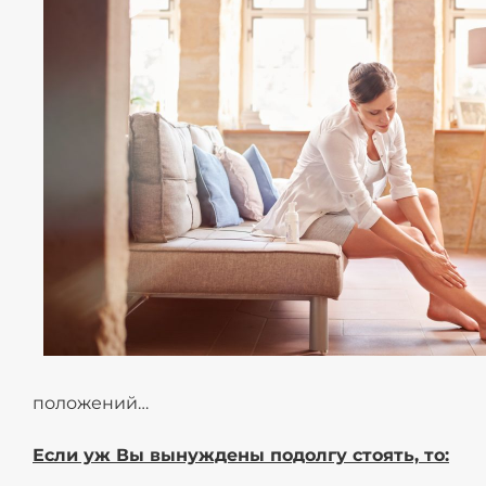
Спина и таз
Для беременных
АКЦИИ
положений…
Если уж Вы вынуждены подолгу стоять, то: