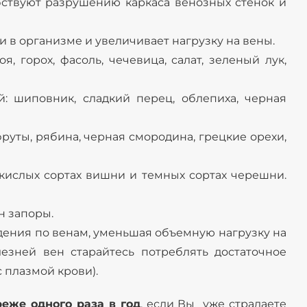
бствуют разрушению каркаса венозных стенок и
ти в организме и увеличивает нагрузку на вены.
 горох, фасоль, чечевица, салат, зеленый лук,
: шиповник, сладкий перец, облепиха, черная
руты, рябина, черная смородина, грецкие орехи,
кислых сортах вишни и темных сортах черешни.
н запоры.
ждения по венам, уменьшая объемную нагрузку на
езней вен старайтесь потреблять достаточное
 плазмой крови).
реже одного раза в год
, если Вы уже страдаете