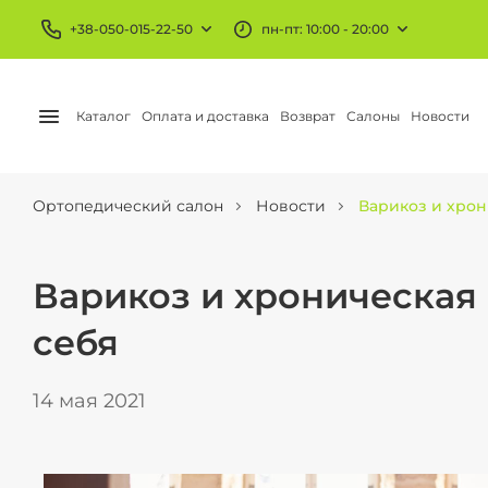
+38-050-015-22-50
пн-пт: 10:00 - 20:00
Каталог
Оплата и доставка
Возврат
Салоны
Новости
Ортопедический салон
Новости
Варикоз и хрон
БАНДАЖИ И ОРТЕЗЫ
КОМПРЕССИОННЫЙ
Колено и бедро
Чулки
Варикоз и хроническая 
Голеностоп
Гольфы
себя
Локоть
Колготы
14 мая 2021
Запястье
АЕ трикотаж
Шея и плечо