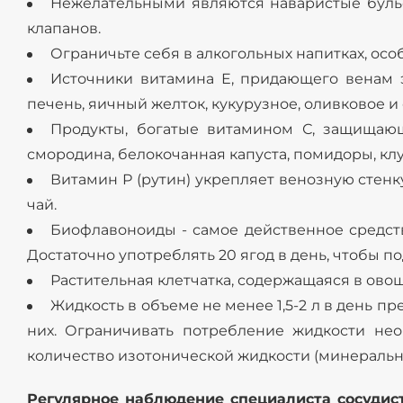
Нежелательными являются наваристые бульо
клапанов.
Ограничьте себя в алкогольных напитках, особ
Источники витамина Е, придающего венам эл
печень, яичный желток, кукурузное, оливковое и 
Продукты, богатые витамином С, защищающ
смородина, белокочанная капуста, помидоры, клу
Витамин Р (рутин) укрепляет венозную стенк
чай.
Биофлавоноиды - самое действенное средст
Достаточно употреблять 20 ягод в день, чтобы п
Растительная клетчатка, содержащаяся в овощ
Жидкость в объеме не менее 1,5-2 л в день 
них. Ограничивать потребление жидкости нео
количество изотонической жидкости (минеральна
Регулярное наблюдение специалиста сосудист