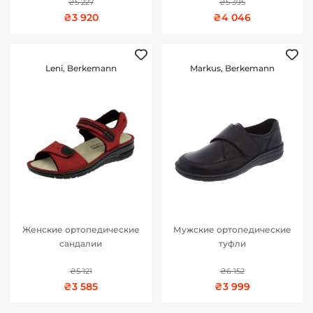
₴5 227
₴5 395
₴3 920
₴4 046
Leni, Berkemann
Markus, Berkemann
Женские ортопедические
Мужские ортопедические
сандалии
туфли
₴5 121
₴6 152
₴3 585
₴3 999