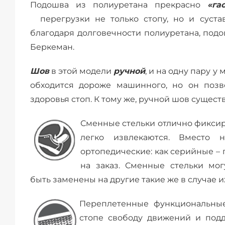
Подошва из полиуретана прекрасно
«га
перегрузки не только стопу, но и сустав
благодаря долговечности полиуретана, под
Беркеман.
Шов
в этой модели
ручной
, и на одну пару у
обходится дороже машинного, но он позво
здоровья стоп. К тому же, ручной шов сущест
Сменные стельки отлично фиксиру
легко извлекаются. Вместо н
ортопедические: как серийные – 
на заказ. Сменные стельки мог
быть заменены на другие такие же в случае и
Переплетенные функциональные
стопе свободу движений и подд