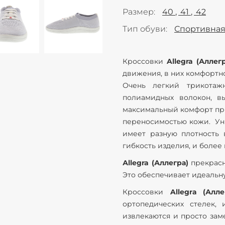
Размер
40
41
42
Тип обуви
Спортивная
Кроссовки
Allegra (Аллег
движения, в них комфортно
Очень легкий трикотаж
полиамидных волокон, в
максимальный комфорт при
переносимостью кожи. Ун
имеет разную плотность 
гибкость изделия, и более
Аllegra (Аллегра)
прекрасн
Это обеспечивает идеальн
Кроссовки
Allegrа (Алле
ортопедических стелек, 
извлекаются и просто зам