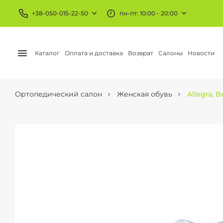
+38-050-015-22-50
пн-пт: 10:00 - 20:00
Каталог
Оплата и доставка
Возврат
Салоны
Новости
Ортопедический салон
Женская обувь
Allegra, 
БАНДАЖИ И ОРТЕЗЫ
КОМПРЕССИОННЫЙ
Колено и бедро
Чулки
Голеностоп
Гольфы
Локоть
Колготы
Запястье
АЕ трикотаж
Шея и плечо