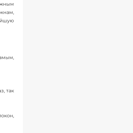
ожным
кнам,
айшую
амым,
з, так
окон,