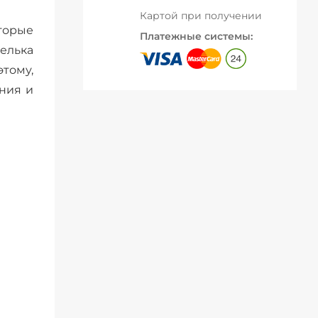
Картой при получении
торые
Платежные системы:
елька
тому,
ния и