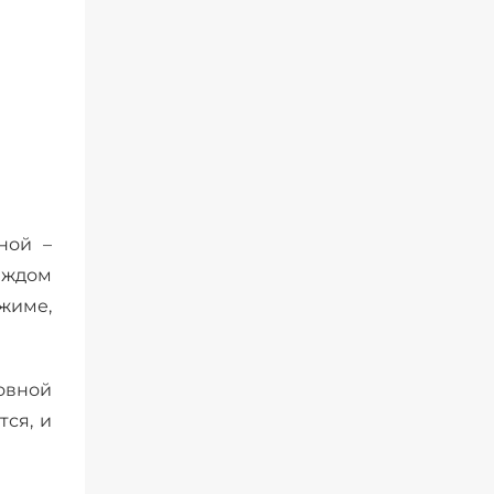
ной –
каждом
жиме,
ровной
тся, и