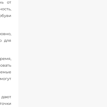
чь от
ость,
обуви
ловно,
о для
время,
овать
ваемые
могут
 дают
точки