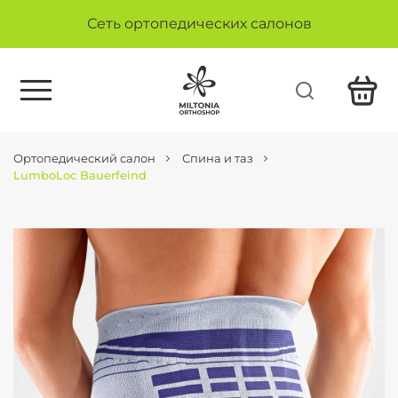
Сеть ортопедических салонов
Ортопедический салон
Спина и таз
LumboLoc Bauerfeind