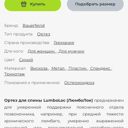
Купить
Подобрать размер
Бренд
Bauerfeind
Тип продукта
Ортез
Страна производства
Германия
Для кого
Для женщин
Для мужчин
Цвет
Синий
Материал
Вискоза
Метал
Пластик
Спандекс
Трикотаж
Показания к применению
Остеохондроз
Ортез для спины LumboLoc (ЛюмбоЛок)
предназначен
для умеренной поддержки поясничного отдела
позвоночника, например, при средней тяжести
хронического люмбаго, умеренно выраженной
мышечной или дегенеративной нестабильности