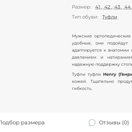
Размер
41
42
43
44
Тип обуви
Туфли
Мужские ортопедически
удобные, они подойдут
адаптируется к анатомии
давлением и натирание
надежную поддержку стоп
Туфли туфли
Henry (Генр
кожей. Тщательно прод
гибкость.
Подбор размера
Отзывы (0)