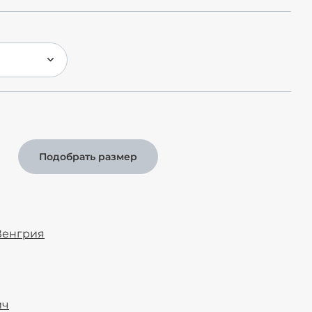
Подобрать размер
Венгрия
йч