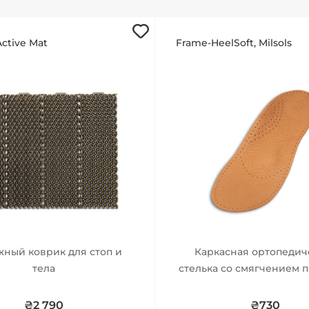
ctive Mat
Frame-HeelSoft, Milsols
жный коврик для стоп и
Каркасная ортопедич
тела
стелька со смягчением 
зоны
₴2 790
₴730