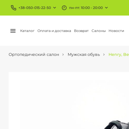
+38-050-015-22-50
пн-пт: 10:00 - 20:00
Каталог
Оплата и доставка
Возврат
Салоны
Новости
Ортопедический салон
Мужская обувь
Henry, B
БАНДАЖИ И ОРТЕЗЫ
КОМПРЕССИОННЫЙ
Колено и бедро
Чулки
Голеностоп
Гольфы
Локоть
Колготы
Запястье
АЕ трикотаж
Шея и плечо