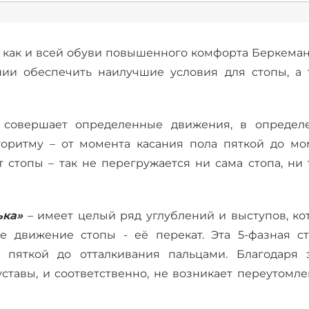
, как и всей обуви повышенного комфорта Беркеман
нии обеспечить наилучшие условия для стопы, а 
 совершает определенные движения, в определ
горитму – от момента касания пола пяткой до мо
т стопы – так не перегружается ни сама стопа, ни
ька»
– имеет целый ряд углублений и выступов, ко
 движение стопы - её перекат. Эта 5-фазная ст
 пяткой до отталкивания пальцами. Благодаря э
ставы, и соответственно, не возникает переутомле