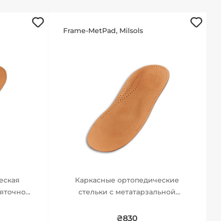
Frame-MetPad, Milsols
еская
Каркасные ортопедические
пяточной
стельки с метатарзальной
подушкой
₴830