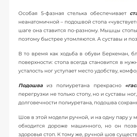
Особая 5-фазная стелька обеспечивает
ст
неанатомичной – подошвой стопа «чувствует
шаге она ставится по-разному. Мышцы стоп
поэтому быстрее утомляются. А суставы и п
В то время как ходьба в обуви Беркеман, б
поверхности: стопа всегда становится в ну
усталость ног уступает место удобству, комфо
Подошва
из полиуретана прекрасно
«га
перегрузки не только стопу, но и суставы но
долговечности полиуретана, подошва сохран
Шов в этой модели ручной, и на одну пару у 
обходится дороже машинного, но он позво
здоровья стоп. К тому же, ручной шов сущест