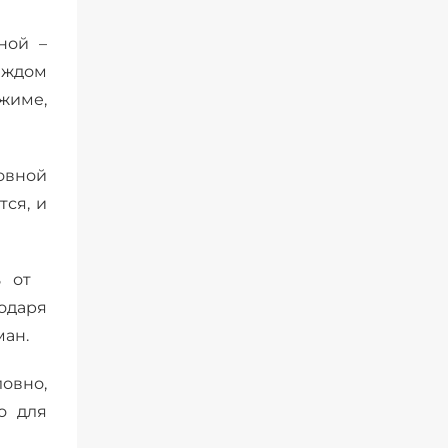
ной –
каждом
жиме,
ровной
тся, и
чь от
годаря
ман.
ловно,
о для