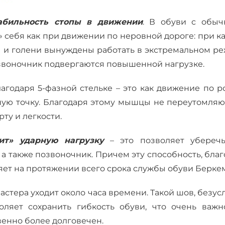
абильность стопы в движении
. В обуви с обыч
» себя как при движении по неровной дороге: при 
ы и голени вынуждены работать в экстремальном ре
озвоночник подвергаются повышенной нагрузке.
лагодаря 5-фазной стельке – это как движение по 
жную точку. Благодаря этому мышцы не переутомляю
рту и легкости.
сит» ударную нагрузку
– это позволяет убере
г, а также позвоночник. Причем эту способность, бла
яет на протяжении всего срока службы обуви Берке
мастера уходит около часа времени. Такой шов, безус
ляет сохранить гибкость обуви, что очень важн
венно более долговечен.