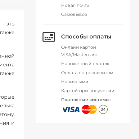
Новая почта
Самовывоз
 – это
также
Способы оплаты
Онлайн картой
VISA/Mastercard
енной
Наложенный платеж
мента
Оплата по реквизитам
 также
Наличными
Картой при получении
торые
Платежные системы:
елька
тому,
ния и