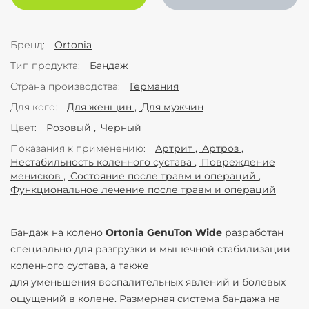
Бренд
Ortonia
Тип продукта
Бандаж
Страна производства
Германия
Для кого
Для женщин
Для мужчин
Цвет
Розовый
Черный
Показания к применению
Артрит
Артроз
Нестабильность коленного сустава
Повреждение
менисков
Состояние после травм и операций
Функциональное лечение после травм и операций
Бандаж на колено
Ortonia GenuTon Wide
разработан
специально для разгрузки и мышечной стабилизации
коленного сустава, а также
для уменьшения воспалительных явлений и болевых
ощущений в колене. Размерная система бандажа на