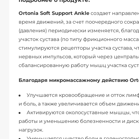
подробнее о продукте:
Ortonia Soft Support Ankle
создает направлен
время движений, за счет поочередного сок
(давления) периодически изменяется, благо
участок сустава (по типу фрикционного масс
стимулируются рецепторы участка сустава, ч
нервных импульсов, который через централ
сбалансированную работу мышц участка суст
Благодаря микромассажному действию Orton
Улучшается кровообращение и отток лимфы
и боль, а также увеличивается объем движен
Активируются околосуставные мышцы, чт
работы и уменьшению болезненности и диск
нагрузок.
Уменьшается чувство боли в голеностопн