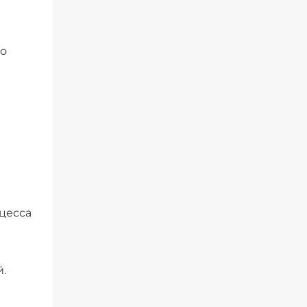
но
цесса
.