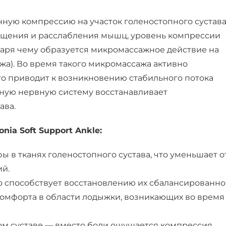
ную компрессию на участок голеностопного сустава
ращения и расслабления мышц, уровень компрессии
даря чему образуется микромассажное действие на
ажа). Во время такого микромассажа активно
то приводит к возникновению стабильного потока
ьную нервную систему восстанавливает
ава.
ia Soft Support Ankle:
 в тканях голеностопного сустава, что уменьшает о
ий.
о способствует восстановлению их сбалансированн
омфорта в области лодыжки, возникающих во время
ом суставе — вместо боли ощущается компрессия.