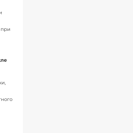
и
 при
сле
жи,
тного