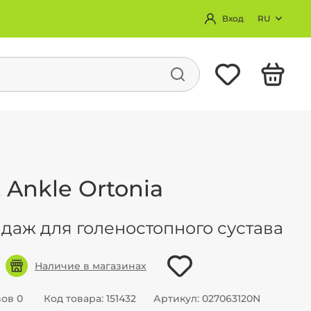
Вход
RU
АЯ ОБУВЬ
АКСЕССУАРЫ
обувь
Пластыри
 Ankle Ortonia
обувь
Массажные коврики
даж для голеностопного сустава
Наличие в магазинах
ов 0
Код товара: 151432
Артикул: 027063120N