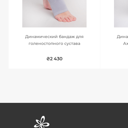
Динамический бандаж для
Дина
голеностопного сустава
А
₴2 430