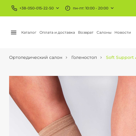
+38-050-015-22-50
пн-пт: 10:00 - 20:00
Каталог
Оплата и доставка
Возврат
Салоны
Новости
Ортопедический салон
Голеностоп
Soft Support 
БАНДАЖИ И ОРТЕЗЫ
КОМПРЕССИОННЫЙ
Колено и бедро
Чулки
Голеностоп
Гольфы
Локоть
Колготы
Запястье
АЕ трикотаж
Шея и плечо