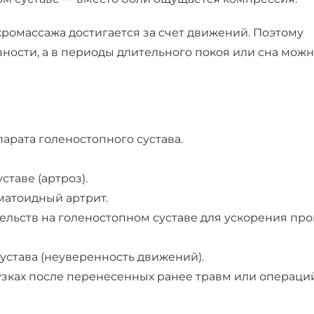
ромассажа достигается за счет движений. Поэтому
ности, а в периоды длительного покоя или сна мож
арата голеностопного сустава.
таве (артроз).
вматоидный артрит.
льств на голеностопном суставе для ускорения про
устава (неуверенность движений).
зках после перенесенных ранее травм или операций