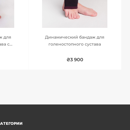
ж для
Динамический бандаж для
ава с
голеностопного сустава
й
нтой
₴3 900
АТЕГОРИИ