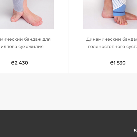
мический бандаж для
Динамический банда
хиллова сухожилия
голеностопного суст
дополнительно
стабилизирующей ле
₴2 430
₴1 530
К