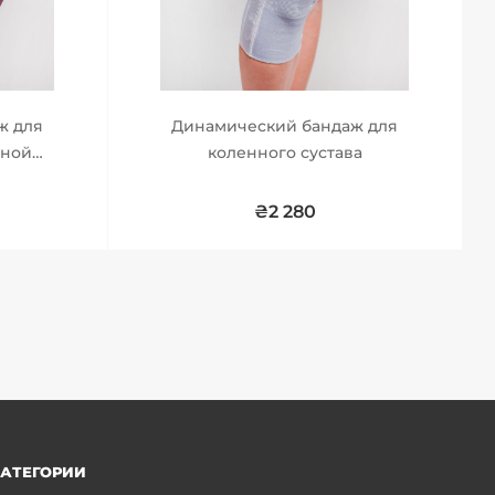
ж для
Динамический бандаж для
чной
коленного сустава
 сустава
₴2 280
АТЕГОРИИ