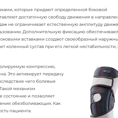
ками, которые придают определенной боковой
оставляют достаточную свободу движения в направле
ндаж не ограничивает естественную амплитуду движе
льзовании. Дополнительную фиксацию обеспечиваю
 боковыми вставками создают своеобразный наружн
ет коленный сустав при его легкой нестабильности, 
тролируемую компрессию,
на. Это активирует передачу
вследствие чего болевые
Такой механизм
е состояние и позволяет
нения обезболивающих. Как
ость пациента.