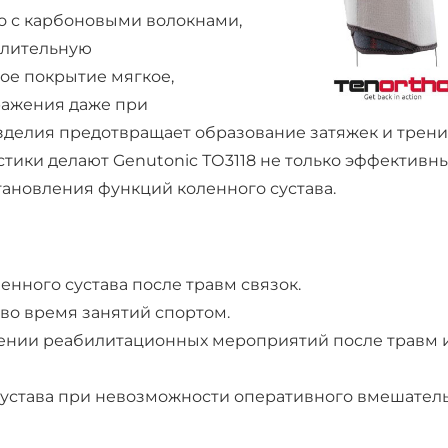
о с карбоновыми волокнами,
длительную
ое покрытие мягкое,
ражения даже при
делия предотвращает образование затяжек и трени
стики делают Genutonic ТО3118 не только эффективны
ановления функций коленного сустава.
нного сустава после травм связок.
. во время занятий спортом.
дении реабилитационных мероприятий после травм 
сустава при невозможности оперативного вмешател