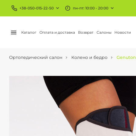
+38-050-015-22-50
пн-пт: 10:00 - 20:00
Каталог
Оплата и доставка
Возврат
Салоны
Новости
Ортопедический салон
Колено и бедро
Genutoni
БАНДАЖИ И ОРТЕЗЫ
КОМПРЕССИОННЫЙ
Колено и бедро
Чулки
Голеностоп
Гольфы
Локоть
Колготы
Запястье
АЕ трикотаж
Шея и плечо