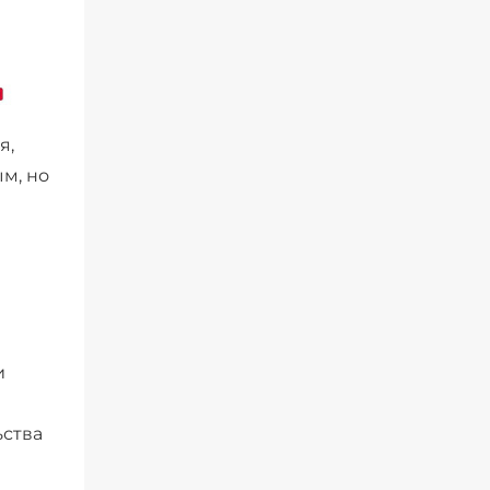
я,
м, но
и
ьства