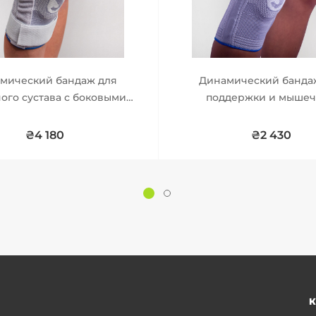
мический бандаж для
Динамический банда
ого сустава с боковыми
поддержки и мыше
шарнирами
стабилизации коленного
₴4 180
₴2 430
К