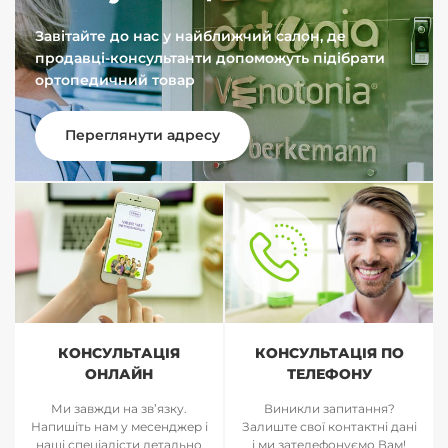
Завітайте до нас у найближчий салон, де
продавці-консультанти допоможуть підібрати
ортопедичний товар
Переглянути адресу
КОНСУЛЬТАЦІЯ
КОНСУЛЬТАЦІЯ ПО
ОНЛАЙН
ТЕЛЕФОНУ
Ми завжди на зв’язку.
Виникли запитання?
Напишіть нам у месенджер і
Залиште свої контактні дані
наші спеціалісти детально
і ми зателефонуємо Вам!