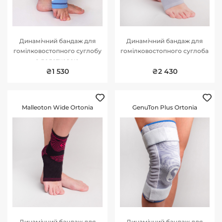
Динамічний бандаж для
Динамічний бандаж для
гомілковостопного суглобу
гомілковостопного суглоба
з додатковою
стабілізуючою стрічкою
₴1 530
₴2 430
Malleoton Wide Ortonia
GenuTon Plus Ortonia
Динамічний бандаж для
Динамічний бандаж для