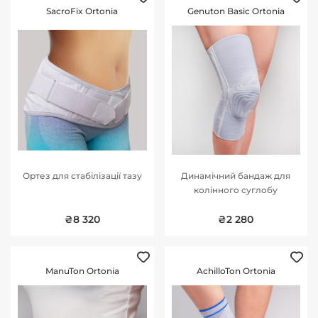
SacroFix Ortonia
Genuton Basic Ortonia
Ортез для стабілізації тазу
Динамічний бандаж для
колінного суглобу
₴8 320
₴2 280
ManuTon Ortonia
AchilloTon Ortonia