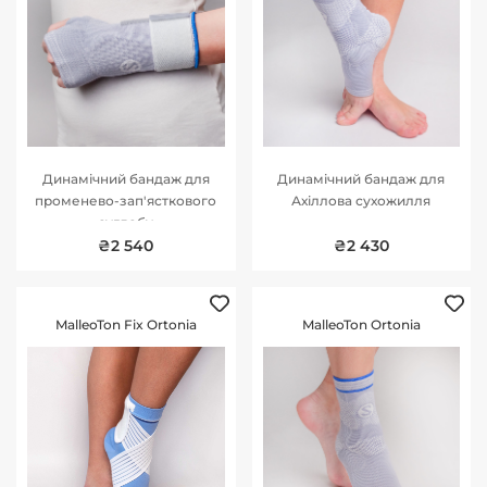
Динамічний бандаж для
Динамічний бандаж для
променево-зап'ясткового
Ахіллова сухожилля
суглобу
₴2 540
₴2 430
MalleoTon Fix Ortonia
MalleoTon Ortonia