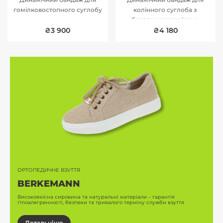
гомілковостопного суглобу
колінного суглоба з
боковими шарнірами
₴3 900
₴4 180
ОРТОПЕДИЧНІ УСТІЛКИ
ORTONIA MILSOLS
гарантія
Інноваційне рішення для зняття навантаження та підтри
лужби взуття
фізіологічно правильному положенні під час ходьби.
Детальніше