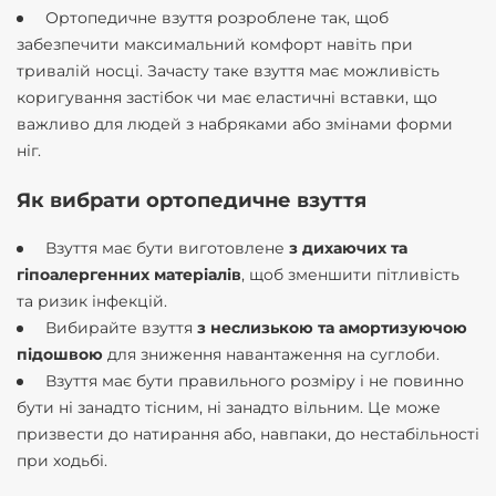
Ортопедичне взуття розроблене так, щоб
забезпечити максимальний комфорт навіть при
тривалій носці. Зачасту таке взуття має можливість
коригування застібок чи має еластичні вставки, що
важливо для людей з набряками або змінами форми
ніг.
Як вибрати ортопедичне взуття
Взуття має бути виготовлене
з дихаючих та
гіпоалергенних матеріалів
, щоб зменшити пітливість
та ризик інфекцій.
Вибирайте взуття
з неслизькою та амортизуючою
підошвою
для зниження навантаження на суглоби.
Взуття має бути правильного розміру і не повинно
бути ні занадто тісним, ні занадто вільним. Це може
призвести до натирання або, навпаки, до нестабільності
при ходьбі.